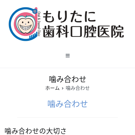
コ
ン
テ
ン
ツ
へ
綾部の【もりたに歯科口腔医
ス
院】
キ
ッ
噛み合わせ
プ
ホーム
噛み合わせ
噛み合わせ
噛み合わせの大切さ